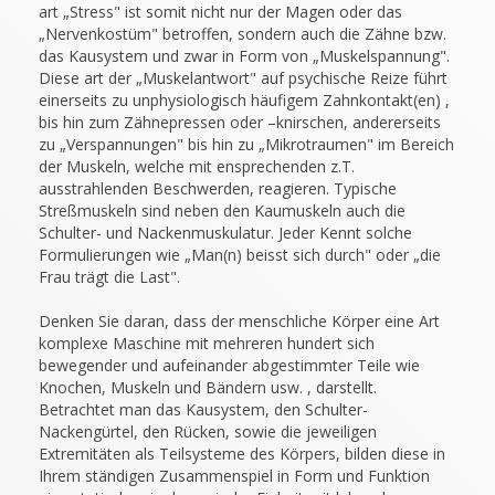
art „Stress" ist somit nicht nur der Magen oder das
„Nervenkostüm" betroffen, sondern auch die Zähne bzw.
das Kausystem und zwar in Form von „Muskelspannung".
Diese art der „Muskelantwort" auf psychische Reize führt
einerseits zu unphysiologisch häufigem Zahnkontakt(en) ,
bis hin zum Zähnepressen oder –knirschen, andererseits
zu „Verspannungen" bis hin zu „Mikrotraumen" im Bereich
der Muskeln, welche mit ensprechenden z.T.
ausstrahlenden Beschwerden, reagieren. Typische
Streßmuskeln sind neben den Kaumuskeln auch die
Schulter- und Nackenmuskulatur. Jeder Kennt solche
Formulierungen wie „Man(n) beisst sich durch" oder „die
Frau trägt die Last".
Denken Sie daran, dass der menschliche Körper eine Art
komplexe Maschine mit mehreren hundert sich
bewegender und aufeinander abgestimmter Teile wie
Knochen, Muskeln und Bändern usw. , darstellt.
Betrachtet man das Kausystem, den Schulter-
Nackengürtel, den Rücken, sowie die jeweiligen
Extremitäten als Teilsysteme des Körpers, bilden diese in
Ihrem ständigen Zusammenspiel in Form und Funktion