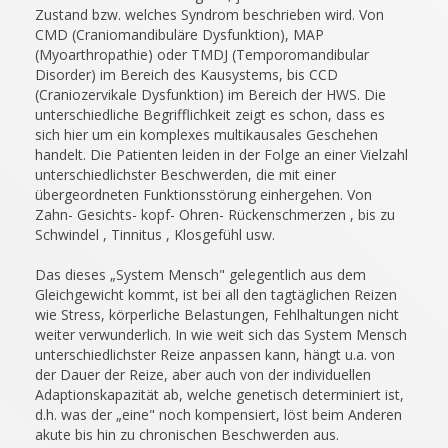
Zustand bzw. welches Syndrom beschrieben wird. Von
CMD (Craniomandibuläre Dysfunktion), MAP
(Myoarthropathie) oder TMDJ (Temporomandibular
Disorder) im Bereich des Kausystems, bis CCD
(Craniozervikale Dysfunktion) im Bereich der HWS. Die
unterschiedliche Begrifflichkeit zeigt es schon, dass es
sich hier um ein komplexes multikausales Geschehen
handelt. Die Patienten leiden in der Folge an einer Vielzahl
unterschiedlichster Beschwerden, die mit einer
übergeordneten Funktionsstörung einhergehen. Von
Zahn- Gesichts- kopf- Ohren- Rückenschmerzen , bis zu
Schwindel , Tinnitus , Klosgefühl usw.
Das dieses „System Mensch" gelegentlich aus dem
Gleichgewicht kommt, ist bei all den tagtäglichen Reizen
wie Stress, körperliche Belastungen, Fehlhaltungen nicht
weiter verwunderlich. In wie weit sich das System Mensch
unterschiedlichster Reize anpassen kann, hängt u.a. von
der Dauer der Reize, aber auch von der individuellen
Adaptionskapazität ab, welche genetisch determiniert ist,
d.h. was der „eine" noch kompensiert, löst beim Anderen
akute bis hin zu chronischen Beschwerden aus.